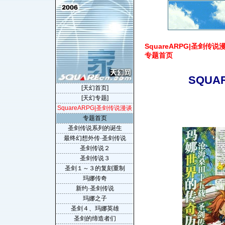
SquareARPG|圣剑传说漫谈(
专题首页
SQU
[天幻首页]
[天幻专题]
SquareARPG|圣剑传说漫谈
专题首页
圣剑传说系列的诞生
最终幻想外传·圣剑传说
圣剑传说２
圣剑传说３
圣剑１～３的复刻重制
玛娜传奇
新约·圣剑传说
玛娜之子
圣剑４、玛娜英雄
圣剑的缔造者们